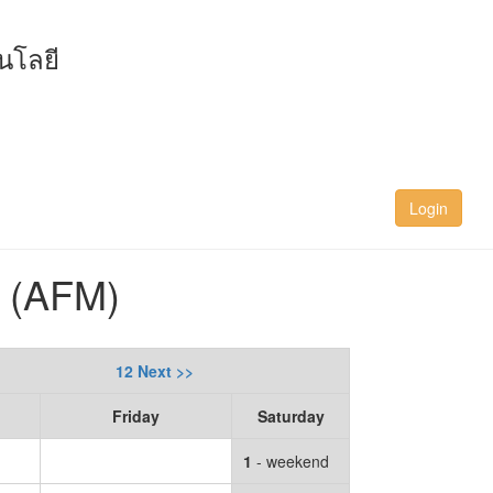
นโลยี
Login
e (AFM)
12 Next >>
Friday
Saturday
1
- weekend