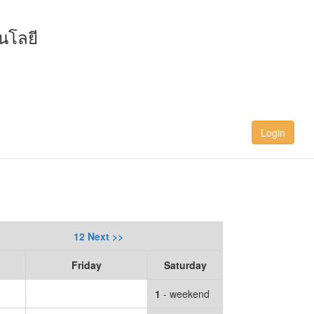
นโลยี
Login
12 Next >>
Friday
Saturday
1
- weekend