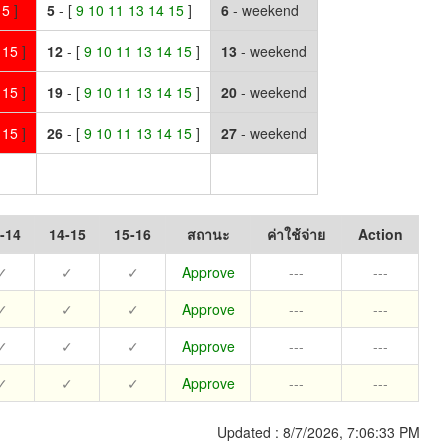
15
]
5
- [
9 10 11 13 14 15
]
6
- weekend
4 15
]
12
- [
9 10 11 13 14 15
]
13
- weekend
4 15
]
19
- [
9 10 11 13 14 15
]
20
- weekend
4 15
]
26
- [
9 10 11 13 14 15
]
27
- weekend
-14
14-15
15-16
สถานะ
ค่าใช้จ่าย
Action
✓
✓
✓
Approve
---
---
✓
✓
✓
Approve
---
---
✓
✓
✓
Approve
---
---
✓
✓
✓
Approve
---
---
Updated :
8/7/2026, 7:06:33 PM