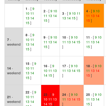
1
- [
9
2
- [
9 10
4
- [
9
10
10 11
3
- [
9 10 11
11 13 14
11
13
14
13 14
13 14 15
]
15
]
15
]
15
]
8
- [
9
9
- [
9 10
10
- [
9 10
11
- [
9 10
7
-
10 11
11 13 14
11 13 14 15
11 13 14
weekend
13 14
15
]
]
15
]
15
]
15
- [
9
16
- [
9
17
- [
9 10
18
- [
9
10
14
-
10 11
10 11 13
11 13 14 15
11
13
14
weekend
13 14
14 15
]
]
15
]
15
]
22
- [
9
23
- [
9
24
- [
9
10
25
- [
9 10
21
-
10 11
10 11 13
11
13
14
15
11 13 14
weekend
13 14
14 15
]
]
15
]