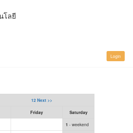
นโลยี
Login
e
12 Next >>
Friday
Saturday
1
- weekend