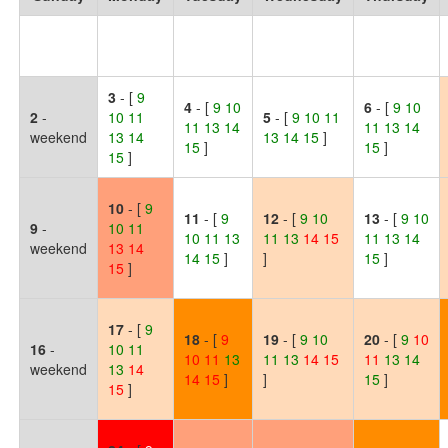
3
- [
9
4
- [
9 10
6
- [
9 10
2
-
10 11
5
- [
9 10 11
11 13 14
11 13 14
weekend
13 14
13 14 15
]
15
]
15
]
15
]
10
- [
9
11
- [
9
12
- [
9
10
13
- [
9 10
9
-
10
11
10 11 13
11
13
14
15
11 13 14
weekend
13
14
14 15
]
]
15
]
15
]
17
- [
9
18
- [
9
19
- [
9
10
20
- [
9
10
16
-
10
11
10
11
13
11
13
14
15
11
13
14
weekend
13
14
14
15
]
]
15
]
15
]