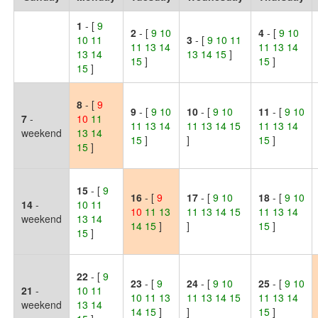
1
- [
9
2
- [
9 10
4
- [
9 10
10 11
3
- [
9 10 11
11 13 14
11 13 14
13 14
13 14 15
]
15
]
15
]
15
]
8
- [
9
9
- [
9 10
10
- [
9 10
11
- [
9 10
7
-
10
11
11 13 14
11 13 14 15
11 13 14
weekend
13
14
15
]
]
15
]
15
]
15
- [
9
16
- [
9
17
- [
9 10
18
- [
9 10
14
-
10 11
10
11
13
11 13 14 15
11 13 14
weekend
13 14
14
15
]
]
15
]
15
]
22
- [
9
23
- [
9
24
- [
9 10
25
- [
9 10
21
-
10 11
10 11 13
11 13 14 15
11 13 14
weekend
13 14
14 15
]
]
15
]