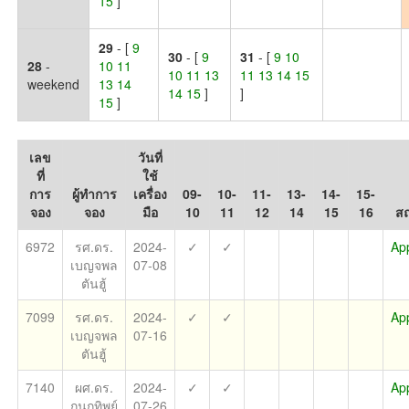
15
]
29
- [
9
30
- [
9
31
- [
9 10
28
-
10 11
10 11 13
11 13 14 15
weekend
13 14
14 15
]
]
15
]
เลข
วันที่
ที่
ใช้
การ
ผู้ทำการ
เครื่อง
09-
10-
11-
13-
14-
15-
จอง
จอง
มือ
10
11
12
14
15
16
ส
6972
รศ.ดร.
2024-
✓
✓
Ap
เบญจพล
07-08
ตันฮู้
7099
รศ.ดร.
2024-
✓
✓
Ap
เบญจพล
07-16
ตันฮู้
7140
ผศ.ดร.
2024-
✓
✓
Ap
กนกทิพย์
07-26